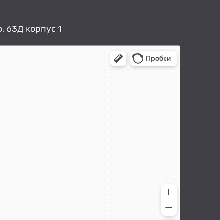
, 63Д корпус 1
арты