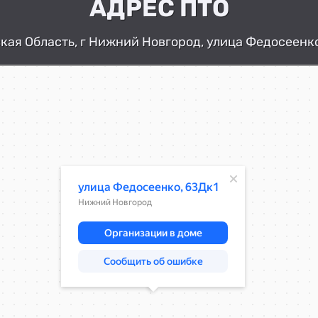
АДРЕС ПТО
ая Область, г Нижний Новгород, улица Федосеенко
Нижний Новгород
Улица Федосеенко, 63Дк1 — Яндекс К