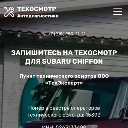
ТЕХОСМОТР
Автодиагностика
+7 (915) 959-11-11
ЗАПИШИТЕСЬ НА ТЕХОСМОТР
ДЛЯ SUBARU CHIFFON
Пункт технического осмотра ООО
«ТехЭксперт»
Номер в реестре операторов
технического осмотра:
15393
ИНН: 5263133480