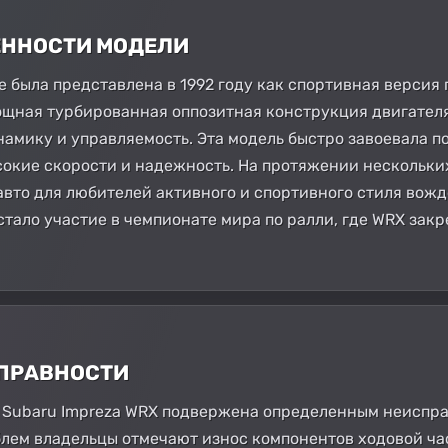
БЕННОСТИ МОДЕЛИ
 была представлена в 1992 году как спортивная версия 
щная турбированная оппозитная конструкция двигателя 
амику и управляемость. Эта модель быстро завоевала п
ысокие скорости и надежность. На протяжении нескольки
авто для любителей активного и спортивного стиля вож
стало участие в чемпионате мира по ралли, где WRX зак
СПРАВНОСТИ
, Subaru Impreza WRX подвержена определенным неиспр
блем владельцы отмечают износ компонентов ходовой част