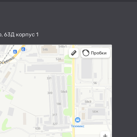
, 63Д корпус 1
арты