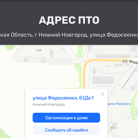
АДРЕС ПТО
ая Область, г Нижний Новгород, улица Федосеенко
Нижний Новгород
Улица Федосеенко, 63Дк1 — Яндекс К