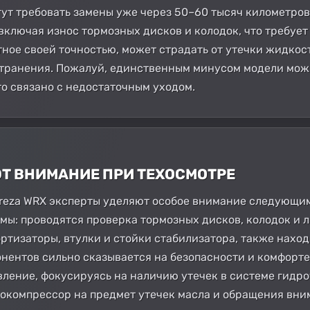
гут требовать замены уже через 50–60 тысяч километров
включая износ тормозных дисков и колодок, что требует
тное своей точностью, может страдать от утечки жидкос
странения. Пожалуй, единственным минусом модели мож
то связано с недостаточным уходом.
ЮТ ВНИМАНИЕ ПРИ ТЕХОСМОТРЕ
reza WRX эксперты уделяют особое внимание следующим 
мы: проводятся проверка тормозных дисков, колодок и л
ортизаторы, втулки и стойки стабилизатора, также нахо
онентов сильно сказывается на безопасности и комфорт
ление, фокусируясь на наличию утечек в системе гидр
бокомпрессор на предмет утечек масла и обращения вни