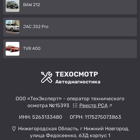
BAW 212
JAC JS2 Pro
TVR 400
ТЕХОСМОТР
Автодиагностика
ООО «ТехЭксперт» - оператор технического
осмотра №15393
Реестр РСА
ИНН: 5263133480
ОГРН: 1175275073863
Нижегородская Область, г Нижний Новгород,
улица Федосеенко, 63Д корпус 1