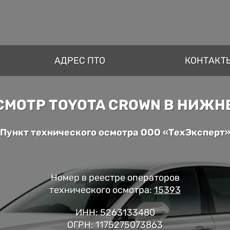
АДРЕС ПТО
КОНТАКТ
СМОТР TOYOTA CROWN В НИЖН
Пункт технического осмотра ООО «ТехЭксперт
Номер в реестре операторов
технического осмотра:
15393
ИНН: 5263133480
ОГРН: 1175275073863