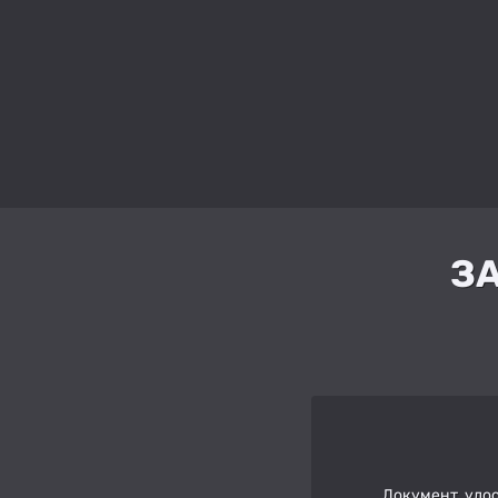
З
Документ, удо