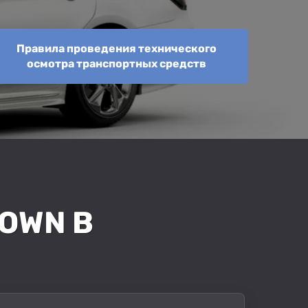
Правила проведения технического
осмотра транспортных средств
OWN В