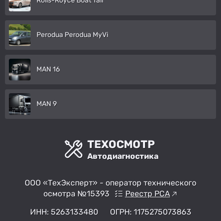
Rolls-Royce Boat Tail
Perodua Perodua MyVi
MAN 16
MAN 9
ТЕХОСМОТР
Автодиагностика
ООО «ТехЭксперт» - оператор технического
осмотра №15393
Реестр РСА
ИНН: 5263133480
ОГРН: 1175275073863