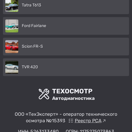
Tatra T613
Ford Fairlane
Scion FR-S
TVR 420
ТЕХОСМОТР
Автодиагностика
ООО «ТехЭксперт» - оператор технического
осмотра №15393
Реестр РСА
ИНН: 5263133480
ОГРН: 1175275073863