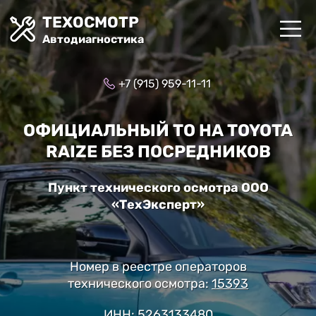
ТЕХОСМОТР
Автодиагностика
+7 (915) 959-11-11
ОФИЦИАЛЬНЫЙ ТО НА TOYOTA
RAIZE БЕЗ ПОСРЕДНИКОВ
Пункт технического осмотра ООО
«ТехЭксперт»
Номер в реестре операторов
технического осмотра:
15393
ИНН: 5263133480