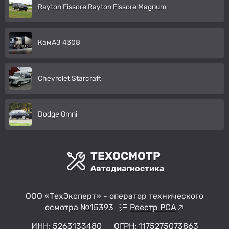
Rayton Fissore Rayton Fissore Magnum
КамАЗ 4308
Chevrolet Starcraft
Dodge Omni
ТЕХОСМОТР
Автодиагностика
ООО «ТехЭксперт» - оператор технического
осмотра №15393
Реестр РСА
ИНН: 5263133480
ОГРН: 1175275073863