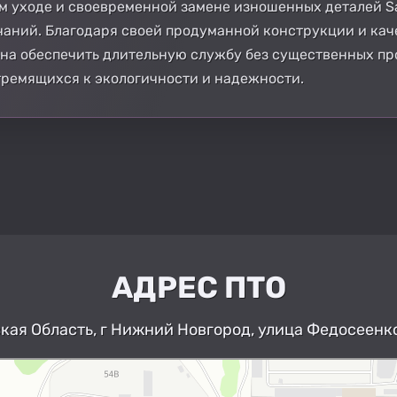
 уходе и своевременной замене изношенных деталей Sa
чаний. Благодаря своей продуманной конструкции и ка
бна обеспечить длительную службу без существенных пр
тремящихся к экологичности и надежности.
АДРЕС ПТО
ая Область, г Нижний Новгород, улица Федосеенко
Нижний Новгород
Улица Федосеенко, 63Дк1 — Яндекс К