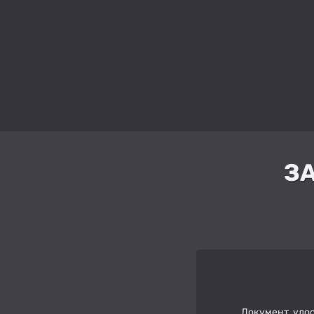
З
Документ, удо