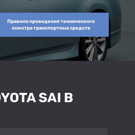
Правила проведения технического
осмотра транспортных средств
OTA SAI В