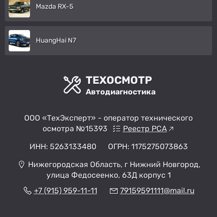
Mazda RX-5
HuangHai N7
ТЕХОСМОТР
Автодиагностика
ООО «ТехЭксперт» - оператор технического
осмотра №15393
Реестр РСА
ИНН: 5263133480
ОГРН: 1175275073863
Нижегородская Область, г Нижний Новгород,
улица Федосеенко, 63Д корпус 1
+7 (915) 959-11-11
79159591111@mail.ru