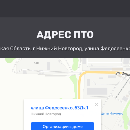
АДРЕС ПТО
ая Область, г Нижний Новгород, улица Федосеенко
Нижний Новгород
Улица Федосеенко, 63Дк1 — Яндекс К