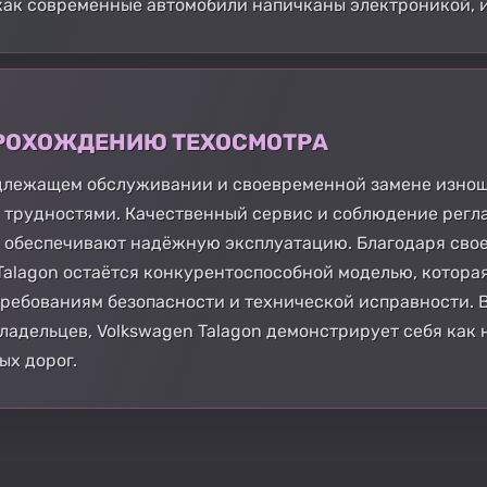
как современные автомобили напичканы электроникой, и
 ПРОХОЖДЕНИЮ ТЕХОСМОТРА
адлежащем обслуживании и своевременной замене изнош
 трудностями. Качественный сервис и соблюдение регл
й обеспечивают надёжную эксплуатацию. Благодаря сво
alagon остаётся конкурентоспособной моделью, котора
требованиям безопасности и технической исправности. В
адельцев, Volkswagen Talagon демонстрирует себя как 
ых дорог.