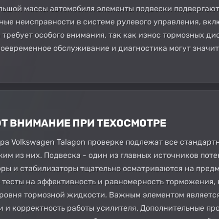
ольшой массы автомобиля элементы подвески подвергаю
ые неисправности в системе рулевого управления, вклю
 требует особого внимания, так как износ тормозных ди
воевременное обслуживание и диагностика могут значи
ЮТ ВНИМАНИЕ ПРИ ТЕХОСМОТРЕ
а Volkswagen Talagon проверке подлежат все стандартн
им из них. Подвеска - один из главных источников пот
ры и стабилизаторы тщательно осматриваются на предм
 тесты на эффективность и равномерность торможения,
ровня тормозной жидкости. Важным элементом является
и и корректность работы усилителя. Дополнительные про