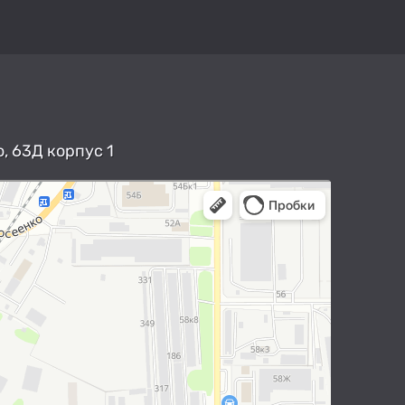
, 63Д корпус 1
арты