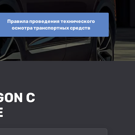
Правила проведения технического
осмотра транспортных средств
GON С
Е