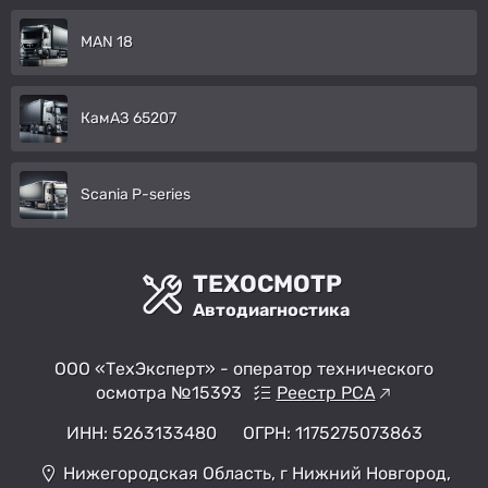
MAN 18
КамАЗ 65207
Scania P-series
ТЕХОСМОТР
Автодиагностика
ООО «ТехЭксперт» - оператор технического
осмотра №15393
Реестр РСА
ИНН: 5263133480
ОГРН: 1175275073863
Нижегородская Область, г Нижний Новгород,