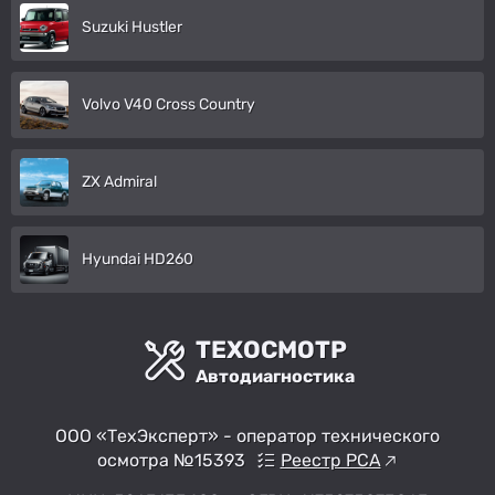
Suzuki Hustler
Volvo V40 Cross Country
ZX Admiral
Hyundai HD260
ТЕХОСМОТР
Автодиагностика
ООО «ТехЭксперт» - оператор технического
осмотра №15393
Реестр РСА