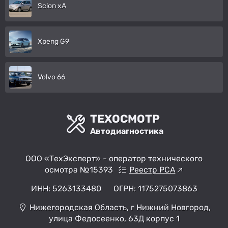
Scion xA
Xpeng G9
Volvo 66
ТЕХОСМОТР
Автодиагностика
ООО «ТехЭксперт» - оператор технического
осмотра №15393
Реестр РСА
ИНН: 5263133480
ОГРН: 1175275073863
Нижегородская Область, г Нижний Новгород,
улица Федосеенко, 63Д корпус 1