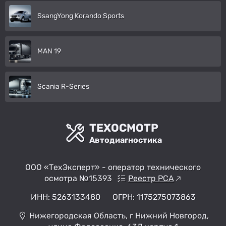
SsangYong Korando Sports
MAN 19
Scania R-Series
ТЕХОСМОТР
Автодиагностика
ООО «ТехЭксперт» - оператор технического
осмотра №15393
Реестр РСА
ИНН: 5263133480
ОГРН: 1175275073863
Нижегородская Область, г Нижний Новгород,