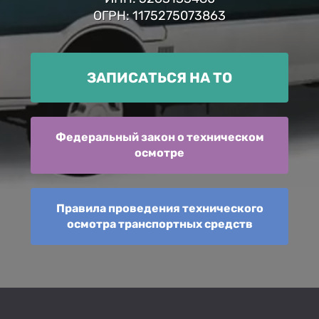
ОГРН: 1175275073863
ЗАПИСАТЬСЯ НА ТО
Федеральный закон о техническом
осмотре
Правила проведения технического
осмотра транспортных средств