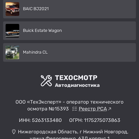
BAIC BJ2021
Buick Estate Wagon
Mahindra CL
ТЕХОСМОТР
Автодиагностика
ООО «ТехЭксперт» - оператор технического
осмотра №15393
Реестр РСА
ИНН: 5263133480
ОГРН: 1175275073863
Нижегородская Область, г Нижний Новгород,
улица Федосеенко, 63Д корпус 1