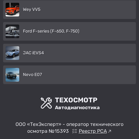
Wey VV5
Ford F-series (F-650, F-750)
JAC iEVS4
Nevo E07
ТЕХОСМОТР
Автодиагностика
ООО «ТехЭксперт» - оператор технического
осмотра №15393
Реестр РСА