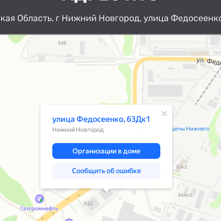
ая Область, г Нижний Новгород, улица Федосеенко
Нижний Новгород
Улица Федосеенко, 63Дк1 — Яндекс К