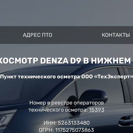
АДРЕС ПТО
КОНТАКТЫ
ХОСМОТР DENZA D9 В НИЖНЕМ
Пункт технического осмотра ООО «ТехЭксперт
Номер в реестре операторов
технического осмотра:
15393
ИНН: 5263133480
ОГРН: 1175275073863