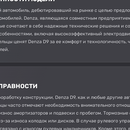
ый автомобиль, дебютировавший на рынке с целью пред
омобилей. Denza, являющаяся совместным предприятием
ые сочетают в себе надежные технические решения и с
собенностями, включая высокоэффективный электродви
льцы ценят Denza D9 за ее комфорт и технологичность, 
лей.
СПРАВНОСТИ
оработку конструкции, Denza D9, как и любые другие ав
льцы часто отмечают необходимость внимательного отно
 износ амортизаторов и подвески с пробегом. Тормозные
з-за износа колодок или дисков. В случае рулевого упр
 связано с износом рулевых наконечников. Кроме этого,