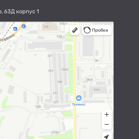
, 63Д корпус 1
арты