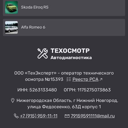
Skoda Elroq RS
Alfa Romeo 6
ТЕХОСМОТР
Автодиагностика
ООО «ТехЭксперт» - оператор технического
осмотра №15393
Реестр РСА
ИНН: 5263133480
ОГРН: 1175275073863
Нижегородская Область, г Нижний Новгород,
улица Федосеенко, 63Д корпус 1
+7 (915) 959-11-11
79159591111@mail.ru