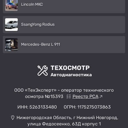
Lincoln MKC
SsangYong Rodius
Mercedes-Benz L 911
ТЕХОСМОТР
Автодиагностика
ООО «ТехЭксперт» - оператор технического
осмотра №15393
Реестр РСА
ИНН: 5263133480
ОГРН: 1175275073863
Нижегородская Область, г Нижний Новгород,
улица Федосеенко, 63Д корпус 1