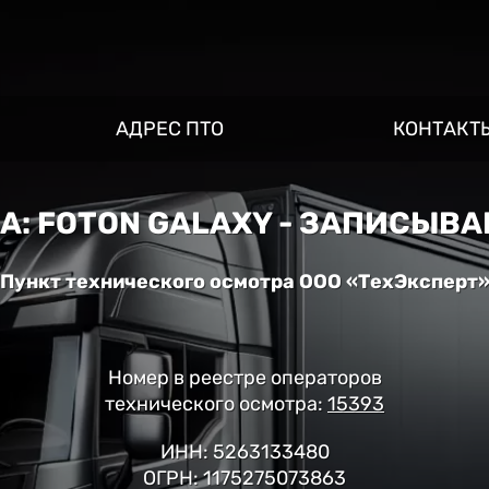
АДРЕС ПТО
КОНТАКТ
СА: FOTON GALAXY - ЗАПИСЫВ
Пункт технического осмотра ООО «ТехЭксперт
Номер в реестре операторов
технического осмотра:
15393
ИНН: 5263133480
ОГРН: 1175275073863