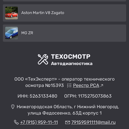
Aston Martin V8 Zagato
MG ZR
ТЕХОСМОТР
Автодиагностика
ООО «ТехЭксперт» - оператор технического
осмотра №15393
Реестр РСА
ИНН: 5263133480
ОГРН: 1175275073863
Нижегородская Область, г Нижний Новгород,
улица Федосеенко, 63Д корпус 1
+7 (915) 959-11-11
79159591111@mail.ru