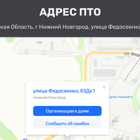
АДРЕС ПТО
ая Область, г Нижний Новгород, улица Федосеенко
Нижний Новгород
Улица Федосеенко, 63Дк1 — Яндекс К