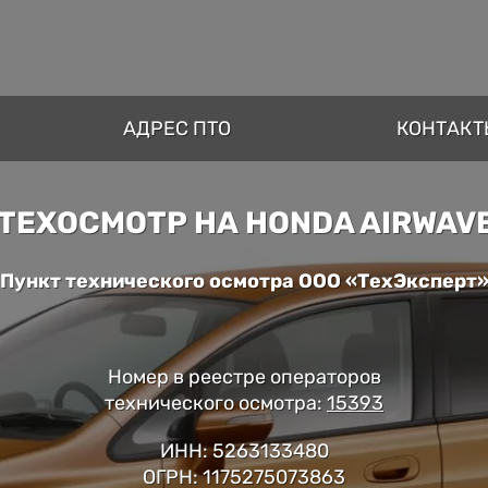
АДРЕС ПТО
КОНТАКТ
ТЕХОСМОТР НА HONDA AIRWAV
Пункт технического осмотра ООО «ТехЭксперт
Номер в реестре операторов
технического осмотра:
15393
ИНН: 5263133480
ОГРН: 1175275073863