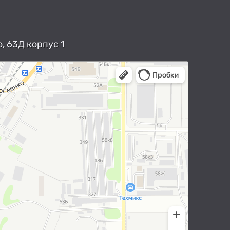
, 63Д корпус 1
арты