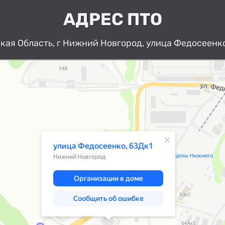
АДРЕС ПТО
ая Область, г Нижний Новгород, улица Федосеенко
Нижний Новгород
Улица Федосеенко, 63Дк1 — Яндекс К