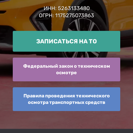
ИНН: 5263133480
ОГРН: 1175275073863
ЗАПИСАТЬСЯ НА ТО
Федеральный закон о техническом
осмотре
Правила проведения технического
осмотра транспортных средств