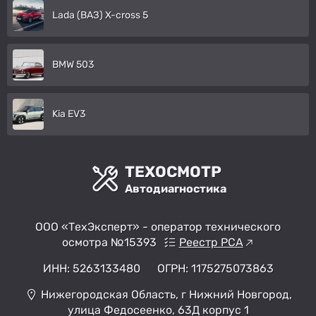
Lada (ВАЗ) X-cross 5
BMW 503
Kia EV3
ТЕХОСМОТР
Автодиагностика
ООО «ТехЭксперт» - оператор технического
осмотра №15393
Реестр РСА
ИНН: 5263133480
ОГРН: 1175275073863
Нижегородская Область, г Нижний Новгород,
улица Федосеенко, 63Д корпус 1