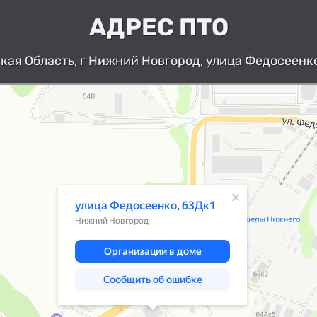
АДРЕС ПТО
ая Область, г Нижний Новгород, улица Федосеенко
Нижний Новгород
Улица Федосеенко, 63Дк1 — Яндекс К