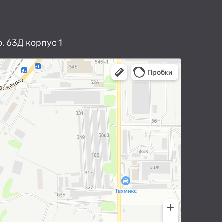
, 63Д корпус 1
арты