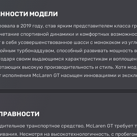
БЕННОСТИ МОДЕЛИ
овала в 2019 году, став ярким представителем класса г
очетание спортивной динамики и комфортных возможнос
 в себя усовершенствованное шасси с монококом из уг
войным турбонаддувом, способный развивать мощность в 
агодаря своим выдающимся характеристикам и воплощен
етающих высокую производительность и стиль. Хотя мод
т исполнения McLaren GT насыщен инновациями и экск
СПРАВНОСТИ
дительное транспортное средство, McLaren GT требует 
вания. Несмотря на высокотехнологичность, с пробегом