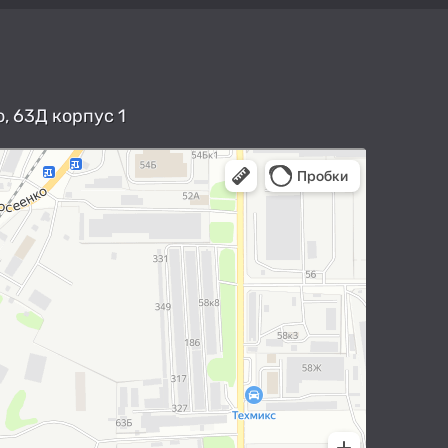
, 63Д корпус 1
арты