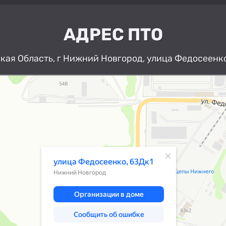
АДРЕС ПТО
ая Область, г Нижний Новгород, улица Федосеенко
Нижний Новгород
Улица Федосеенко, 63Дк1 — Яндекс К