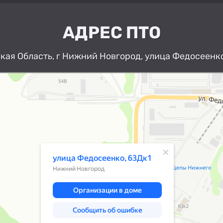
АДРЕС ПТО
ая Область, г Нижний Новгород, улица Федосеенко
Нижний Новгород
Улица Федосеенко, 63Дк1 — Яндекс К