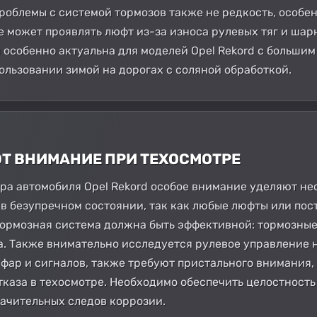
роблемы с системой тормозов также не редкость, особен
е может проявлять люфт из-за износа рулевых тяг и ша
я особенно актуальна для моделей Opel Rekord с больши
льзовании зимой на дорогах с соляной обработкой.
ЮТ ВНИМАНИЕ ПРИ ТЕХОСМОТРЕ
а автомобиля Opel Rekord особое внимание уделяют не
 в безупречном состоянии, так как любые люфты или пос
Тормозная система должна быть эффективной: тормозные
а. Также внимательно исследуется рулевое управление 
 фар и сигналов, также требуют пристального внимания
отказа в техосмотре. Необходимо обеспечить целостност
начительных следов коррозии.