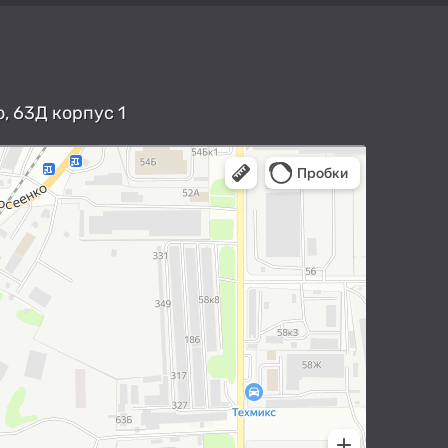
, 63Д корпус 1
арты