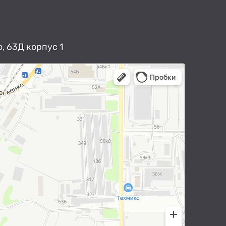
, 63Д корпус 1
арты