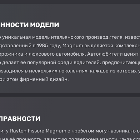
БЕННОСТИ МОДЕЛИ
то уникальная модель итальянского производителя, изве
ставленный в 1985 году, Magnum выделяется комплексн
рожника и люксового автомобиля. Автолюбители ценят 
о делает её популярной среди водителей, предпочитающи
изводился в нескольких поколениях, каждое из которых 
при этом фирменный дизайн.
СПРАВНОСТИ
ли, у Rayton Fissore Magnum с пробегом могут возникать
я на её прочность, зачастую подвержена износу из-за 