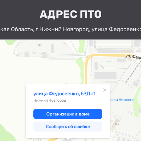
АДРЕС ПТО
ая Область, г Нижний Новгород, улица Федосеенко
Нижний Новгород
Улица Федосеенко, 63Дк1 — Яндекс К