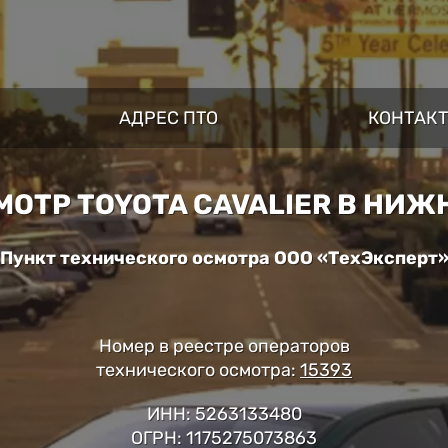
АДРЕС ПТО
КОНТАК
МОТР TOYOTA CAVALIER В НИЖ
Пункт технического осмотра ООО «ТехЭксперт
Номер в реестре операторов
технического осмотра:
15393
ИНН: 5263133480
ОГРН: 1175275073863