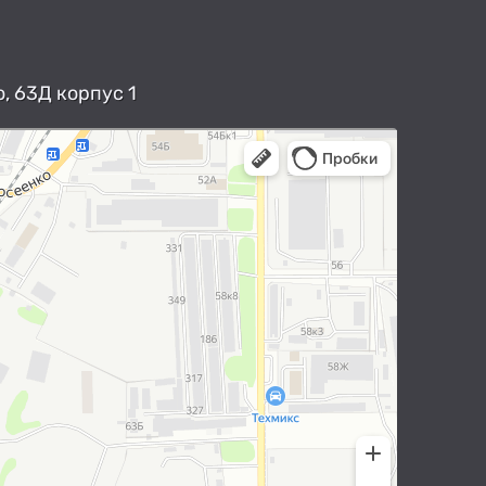
, 63Д корпус 1
арты