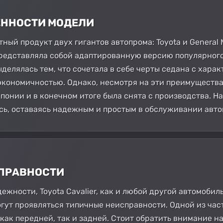
БЕННОСТИ МОДЕЛИ
стный продукт двух гигантов автопрома: Toyota и General
 представляла собой адаптированную версию популярного
ыделялась тем, что сочетала в себе черты седана с хара
кономичностью. Однако, несмотря на эти преимущества, 
Японии и в конечном итоге была снята с производства. 
сь, оставаясь надежным и простым в обслуживании авт
СПРАВНОСТИ
жности, Toyota Cavalier, как и любой другой автомобиль
огут проявляться типичные неисправности. Одной из ча
как передней, так и задней. Стоит обратить внимание н