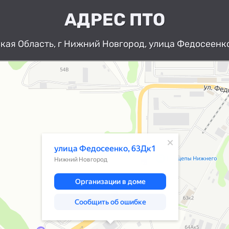
АДРЕС ПТО
ая Область, г Нижний Новгород, улица Федосеенко
Нижний Новгород
Улица Федосеенко, 63Дк1 — Яндекс К