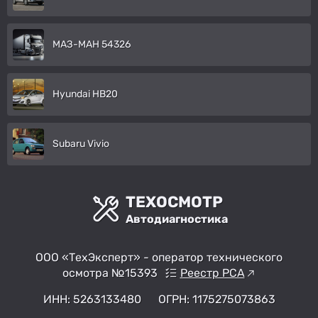
МАЗ-МАН 54326
Hyundai HB20
Subaru Vivio
ТЕХОСМОТР
Автодиагностика
ООО «ТехЭксперт» - оператор технического
осмотра №15393
Реестр РСА
ИНН: 5263133480
ОГРН: 1175275073863