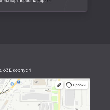
сным партнером на дороге.
, 63Д корпус 1
арты