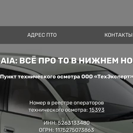
АДРЕС ПТО
КОНТАКТЫ
GAIA: ВСЁ ПРО ТО В НИЖНЕМ Н
Пункт технического осмотра ООО «ТехЭксперт
Номер в реестре операторов
технического осмотра:
15393
ИНН: 5263133480
ОГРН: 1175275073863