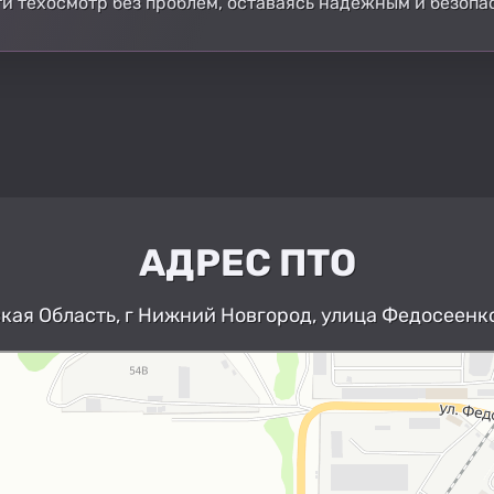
и техосмотр без проблем, оставаясь надежным и безопа
АДРЕС ПТО
ая Область, г Нижний Новгород, улица Федосеенко
Нижний Новгород
Улица Федосеенко, 63Дк1 — Яндекс К