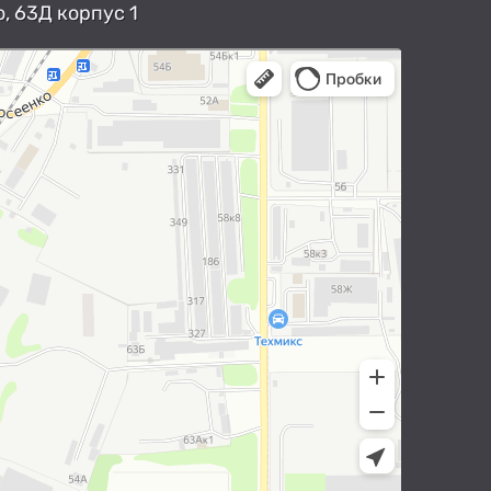
, 63Д корпус 1
арты