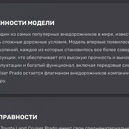
БЕННОСТИ МОДЕЛИ
 - один из самых популярных внедорожников в мире, изв
 сложные дорожные условия. Модель впервые появилась н
колений, каждое из которых становилось все более сове
укции, что обеспечивает его высокую прочность и вын
плуатации и богатый функционал, включая передовые си
iser Prado остается флагманом внедорожников компании
ру.
СПРАВНОСТИ
 Toyota Land Cruiser Prado имеет свои среднематериаль