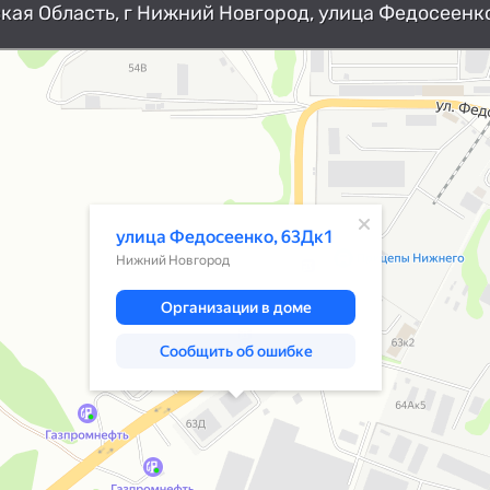
ая Область, г Нижний Новгород, улица Федосеенко
Нижний Новгород
Улица Федосеенко, 63Дк1 — Яндекс К