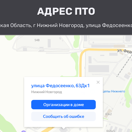
АДРЕС ПТО
ая Область, г Нижний Новгород, улица Федосеенко
Нижний Новгород
Улица Федосеенко, 63Дк1 — Яндекс К