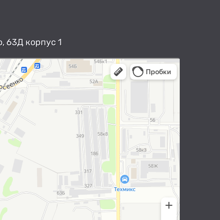
, 63Д корпус 1
арты