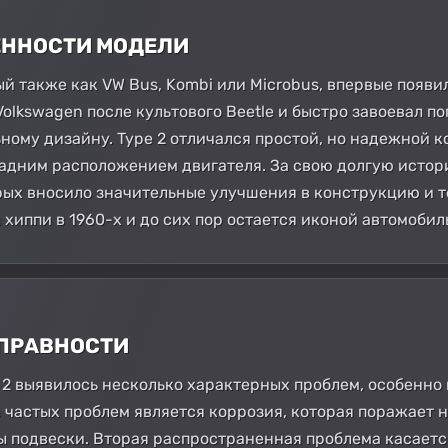
БЕННОСТИ МОДЕЛИ
ый также как VW Bus, Kombi или Microbus, впервые появил
olkswagen после культового Beetle и быстро завоевал п
ному дизайну. Type 2 отличался простой, но надежной к
адним расположением двигателя. За свою долгую истор
рых вносило значительные улучшения в конструкцию и т
 хиппи в 1960-х и до сих пор остается иконой автомоби
СПРАВНОСТИ
e 2 выявилось несколько характерных проблем, особенн
 частых проблем является коррозия, которая поражает н
ы подвески. Вторая распространенная проблема касается