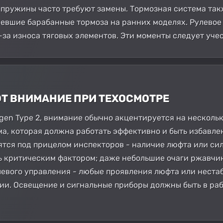
 пружины часто требуют замены. Тормозная система так
ревшие барабанные тормоза на ранних моделях. Рулевое 
-за износа тяговых элементов. Эти моменты следует уче
ЮТ ВНИМАНИЕ ПРИ ТЕХОСМОТРЕ
gen Type 2, внимание обычно акцентируется на несколь
ма, которая должна работать эффективно и быть избавле
тся под прицелом инспекторов - наличие люфта или си
ь критическим фактором; даже небольшие очаги ржавчи
евого управления - любые проявления люфта или неста
и. Освещение и сигнальные приборы должны быть в раб